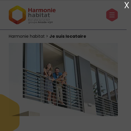
X
Harmonie habitat
>
Je suis locataire