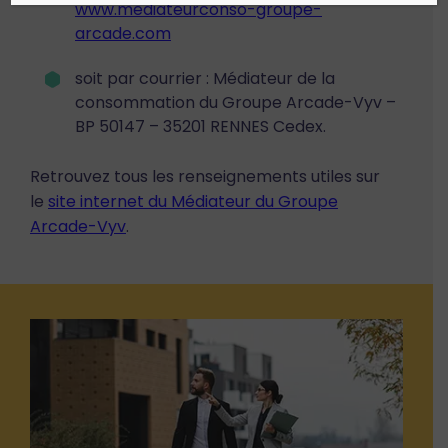
www.mediateurconso-groupe-
arcade.com
soit par courrier : Médiateur de la
consommation du Groupe Arcade-Vyv –
BP 50147 – 35201 RENNES Cedex.
Retrouvez tous les renseignements utiles sur
le
site internet du Médiateur du Groupe
Arcade-Vyv
.