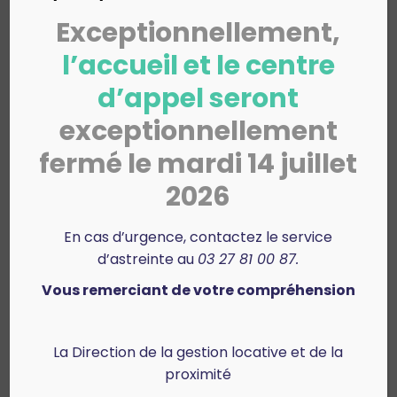
Vous rencontrez des
Exceptionnellement,
difficultés dans
l’accueil et le centre
l’application de votre
d’appel seront
contrat ?
exceptionnellement
Harmonie habitat est une société du Groupe
fermé le mardi 14 juillet
Arcade-Vyv. À ce titre, le Groupe Arcade-Vyv
2026
met à votre disposition les services de son
médiateur de la consommation en cas de litige
portant sur votre contrat de location ou
En cas d’urgence, contactez le service
contrat de vente et n’ayant pu être résolu
d’astreinte au
03 27 81 00 87.
directement par une réclamation écrite
Vous remerciant de votre compréhension
auprès de nos services.
Vous pouvez saisir le médiateur :
La Direction de la gestion locative et de la
soit en déposant votre demande sur le
proximité
site internet du médiateur :