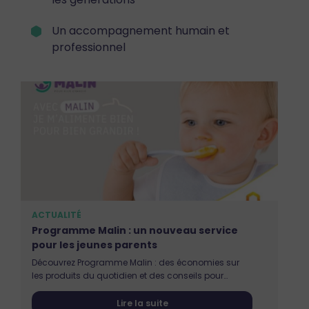
Un accompagnement humain et
professionnel
ACTUALITÉ
ACT
Programme Malin : un nouveau service
For
pour les jeunes parents
pro
Découvrez Programme Malin : des économies sur
Comm
les produits du quotidien et des conseils pour
simp
accompagner les parents de jeunes enfants.
votr
Lire la suite