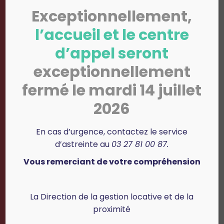
1845 lits en foyers
Exceptionnellement,
100
35
l’accueil et le centre
d’appel seront
exceptionnellement
Collaborateurs pour
Ventes comme
fermé le mardi 14 juillet
vous accompagner
objectif annuel
2026
8.7 M
215
En cas d’urgence, contactez le service
d’astreinte au
03 27 81 00 87.
Vous remerciant de votre compréhension
logements construits
8 722 542 € de capital
comme objectif annuel
social
La Direction de la gestion locative et de la
proximité